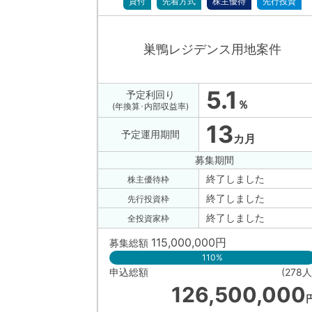
貸付
先着方式
株主優待
先行投資
巣鴨レジデンス用地案件
5.1
予定利回り
％
(年換算･内部収益率)
13
予定運用期間
カ月
募集期間
終了しました
株主優待枠
終了しました
先行投資枠
終了しました
全投資家枠
115,000,000
円
募集総額
110%
申込総額
(278人
126,500,000