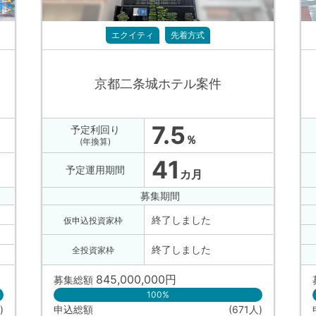
エクイティ
先着方式
京都二条城ホテル案件
7.5
予定利回り
％
(年換算)
41
予定運用期間
カ月
募集期間
終了しました
仮申込投資家枠
終了しました
全投資家枠
845,000,000
円
募集総額
100%
)
申込総額
(671人)