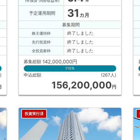
(年換算･内部収益率)
31
予定運用期間
カ月
募集期間
終了しました
株主優待枠
終了しました
先行投資枠
終了しました
全投資家枠
142,000,000
円
募集総額
110%
)
申込総額
(267人)
156,200,000
円
円
投資実行済