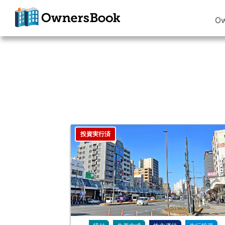
O
クラウドファン
ディングで不動
産投資
OwnersBook
投資実行済