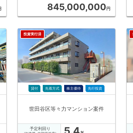
845,000,000
円
円
投資実行済
貸付
先着方式
株主優待
先行投資
世田谷区等々力マンション案件
5.4
予定利回り
％