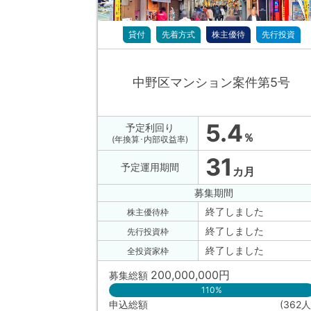
貸付
先着方式
株主優待
先行投資
中野区マンション案件第5号
5.4
予定利回り
％
(年換算･内部収益率)
31
予定運用期間
カ月
募集期間
終了しました
株主優待枠
終了しました
先行投資枠
終了しました
全投資家枠
200,000,000
円
募集総額
110%
申込総額
(362人