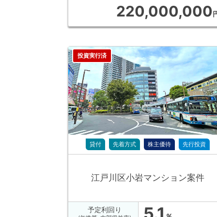
220,000,000
投資実行済
貸付
先着方式
株主優待
先行投資
江戸川区小岩マンション案件
5.1
予定利回り
％