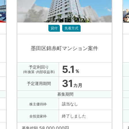
貸付
先着方式
墨田区錦糸町マンション案件
5.1
予定利回り
％
(年換算･内部収益率)
31
予定運用期間
カ月
募集期間
該当なし
株主優待枠
終了しました
全投資家枠
58,000,000
円
募集総額