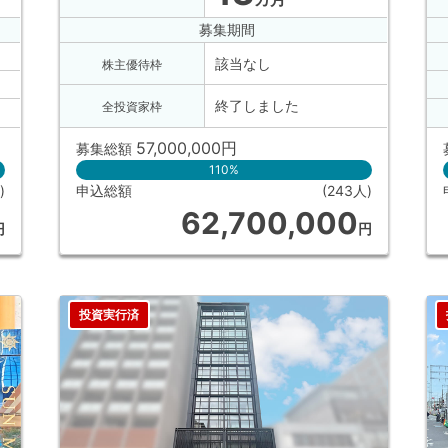
募集期間
該当なし
株主優待枠
終了しました
全投資家枠
57,000,000
円
募集総額
110%
)
申込総額
(243人)
62,700,000
円
円
投資実行済