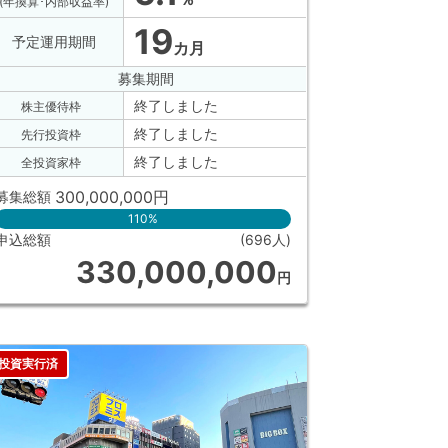
(年換算･内部収益率)
19
予定運用期間
カ月
募集期間
終了しました
株主優待枠
終了しました
先行投資枠
終了しました
全投資家枠
300,000,000
円
募集総額
110%
申込総額
(696人)
330,000,000
円
投資実行済