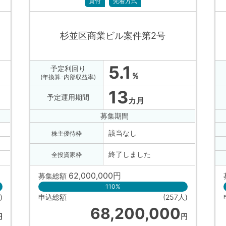
貸付
先着方式
杉並区商業ビル案件第2号
5.1
予定利回り
％
(年換算･内部収益率)
13
予定運用期間
カ月
募集期間
該当なし
株主優待枠
終了しました
全投資家枠
62,000,000
円
募集総額
110%
)
申込総額
(257人)
68,200,000
円
円