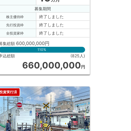
募集期間
終了しました
株主優待枠
終了しました
先行投資枠
終了しました
全投資家枠
600,000,000
円
募集総額
110%
申込総額
(825人)
660,000,000
円
投資実行済