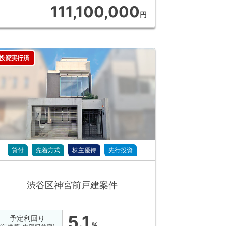
111,100,000
円
投資実行済
貸付
先着方式
株主優待
先行投資
渋谷区神宮前戸建案件
5.1
予定利回り
％