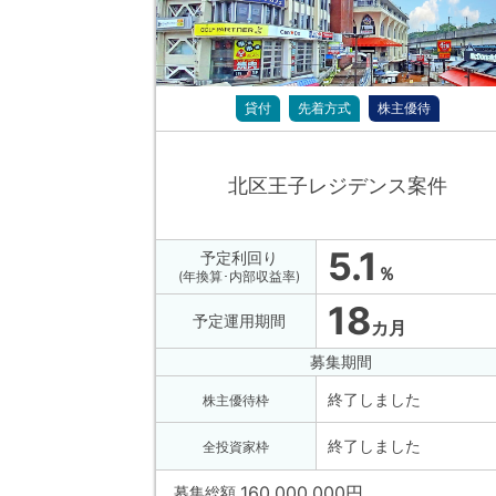
貸付
先着方式
株主優待
北区王子レジデンス案件
5.1
予定利回り
％
(年換算･内部収益率)
18
予定運用期間
カ月
募集期間
終了しました
株主優待枠
終了しました
全投資家枠
160,000,000
円
募集総額