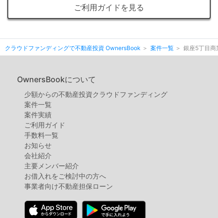
ご利用ガイドを見る
クラウドファンディングで不動産投資 OwnersBook
案件一覧
銀座5丁目商
OwnersBookについて
少額からの不動産投資クラウドファンディング
案件⼀覧
案件実績
ご利用ガイド
手数料一覧
お知らせ
会社紹介
主要メンバー紹介
お借入れをご検討中の方へ
事業者向け不動産担保ローン