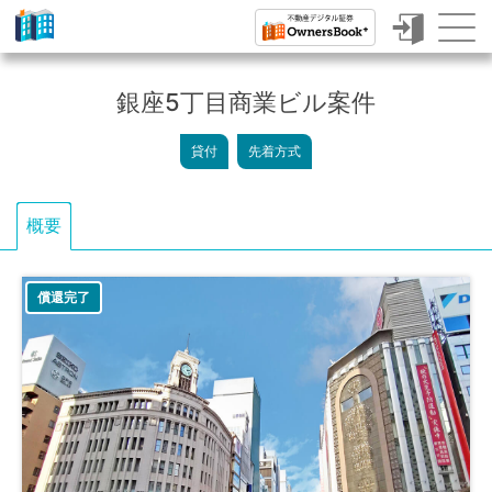
ク
ラ
銀座5丁目商業ビル案件
ウ
貸付
先着方式
ド
フ
概要
ァ
ン
償還完了
デ
ィ
ン
グ
で