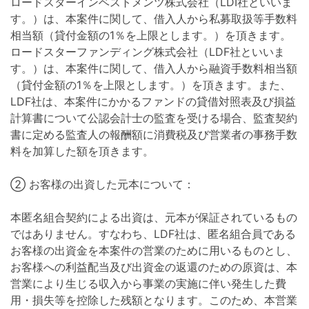
ロードスターインベストメンツ株式会社（LDI社といいま
す。）は、本案件に関して、借入人から私募取扱等手数料
相当額（貸付金額の1％を上限とします。）を頂きます。
ロードスターファンディング株式会社（LDF社といいま
す。）は、本案件に関して、借入人から融資手数料相当額
（貸付金額の1％を上限とします。）を頂きます。また、
LDF社は、本案件にかかるファンドの貸借対照表及び損益
計算書について公認会計士の監査を受ける場合、監査契約
書に定める監査人の報酬額に消費税及び営業者の事務手数
料を加算した額を頂きます。
② お客様の出資した元本について：
本匿名組合契約による出資は、元本が保証されているもの
ではありません。すなわち、LDF社は、匿名組合員である
お客様の出資金を本案件の営業のために用いるものとし、
お客様への利益配当及び出資金の返還のための原資は、本
営業により生じる収入から事業の実施に伴い発生した費
用・損失等を控除した残額となります。このため、本営業