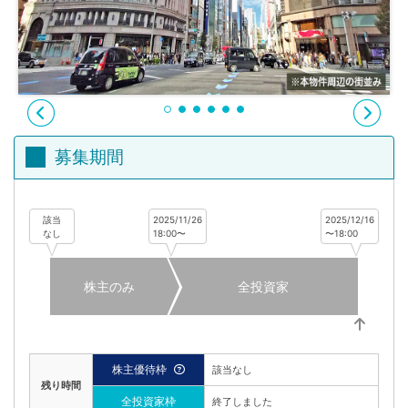
不
動
産
投
資
OwnersBook
募集期間
該当
2025/11/26
2025/12/16
なし
18:00〜
〜18:00
株主のみ
全投資家
株主優待枠
該当なし
残り時間
全投資家枠
終了しました