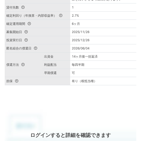
貸付先数
1
確定利回り（年換算・内部収益率）
2.7%
確定運用期間
6ヶ月
募集開始日
2025/11/26
投資実行日
2025/12/26
匿名組合の償還日
2026/06/04
出資金
14ヶ月後一括返済
償還方法
利益配当
毎四半期
早期償還
可
担保
有り（根抵当権）
ログインすると詳細を確認できます