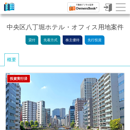
ク
ラ
中央区八丁堀ホテル・オフィス用地案件
ウ
貸付
先着方式
株主優待
先行投資
ド
フ
概要
ァ
ン
投資実行済
デ
ィ
ン
グ
で