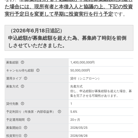
た場合には、現所有者と本借入人と協議の上、下記の投資
実行予定日を変更して早期に投資実行を行う予定
です。
（2026年6月18日追記）
申込総額が募集総額を超えた為、募集終了時刻を前倒
しさせていただきました。
募集総額
1,400,000,000円
キャンセル待ち総額
50,000,000円
運用タイプ
貸付（シニアローン）
募集方式
先着方式
但し、申込総額が募集総額を超えた場合、募
集を完了させる可能性があります。
貸付先数
1
予定利回り（年換算・内部収益率）
5.6%
予定運用期間
20ヶ月
募集開始日
2026/05/25
投資実行日
2026/06/26