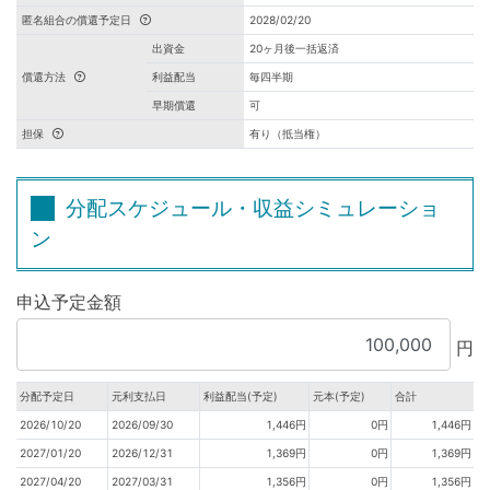
匿名組合の償還予定日
2028/02/20
出資金
20ヶ月後一括返済
償還方法
利益配当
毎四半期
早期償還
可
担保
有り（抵当権）
分配スケジュール・収益シミュレーショ
ン
申込予定金額
円
分配予定日
元利支払日
利益配当(予定)
元本(予定)
合計
2026/10/20
2026/09/30
1,446円
0円
1,446円
2027/01/20
2026/12/31
1,369円
0円
1,369円
2027/04/20
2027/03/31
1,356円
0円
1,356円