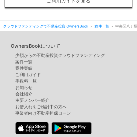
ご利用ガイドを見る
クラウドファンディングで不動産投資 OwnersBook
案件一覧
中央区八丁
OwnersBookについて
少額からの不動産投資クラウドファンディング
案件⼀覧
案件実績
ご利用ガイド
手数料一覧
お知らせ
会社紹介
主要メンバー紹介
お借入れをご検討中の方へ
事業者向け不動産担保ローン