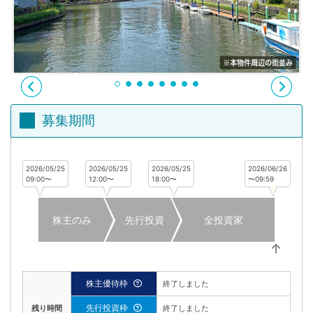
不
動
産
投
資
OwnersBook
募集期間
2026/05/25
2026/05/25
2026/05/25
2026/06/26
09:00〜
12:00〜
18:00〜
〜09:59
株主のみ
先行投資
全投資家
株主優待枠
終了しました
先行投資枠
残り時間
終了しました