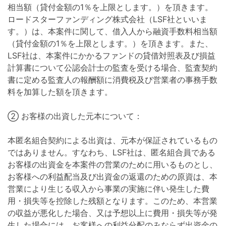
相当額（貸付金額の1％を上限とします。）を頂きます。
ロードスターファンディング株式会社（LSF社といいま
す。）は、本案件に関して、借入人から融資手数料相当額
（貸付金額の1％を上限とします。）を頂きます。また、
LSF社は、本案件にかかるファンドの貸借対照表及び損益
計算書について公認会計士の監査を受ける場合、監査契約
書に定める監査人の報酬額に消費税及び営業者の事務手数
料を加算した額を頂きます。
② お客様の出資した元本について：
本匿名組合契約による出資は、元本が保証されているもの
ではありません。すなわち、LSF社は、匿名組合員である
お客様の出資金を本案件の営業のために用いるものとし、
お客様への利益配当及び出資金の返還のための原資は、本
営業により生じる収入から事業の実施に伴い発生した費
用・損失等を控除した残額となります。このため、本営業
の収益が悪化した場合、又は予想以上に費用・損失等が発
生した場合には、お客様への利益分配のみならず出資金の