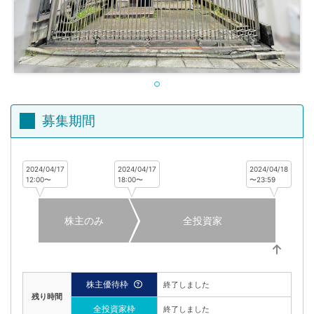
不
動
産
投
資
OwnersBook
募集期間
2024/04/17
2024/04/17
2024/04/18
12:00〜
18:00〜
〜23:59
株主のみ
全投資家
株主優待枠
終了しました
残り時間
全投資家枠
終了しました