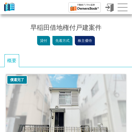
ク
ラ
早稲田借地権付戸建案件
ウ
貸付
先着方式
株主優待
ド
フ
概要
ァ
ン
償還完了
デ
ィ
ン
グ
で