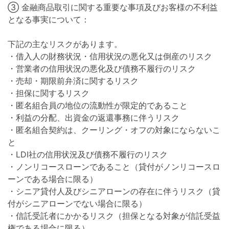
③ 金融商品取引に関する重要な事項及びお客様の不利益
となる事実について：
下記の主なリスクがあります。
・借入人の財務状況・信用状況の悪化又は倒産のリスク
・営業者の信用状況の悪化及び債務不履行のリスク
・売却・期限前弁済に関するリスク
・担保に関するリスク
・匿名組合員の地位の流動性が限定的であること
・利益の分配、出資金の返還事務に伴うリスク
・匿名組合契約は、クーリング・オフの対象にならないこ
と
・LDI社の信用状況及び債務不履行のリスク
・ノンリコースローンであること（貸付がノンリコースロ
ーンである場合に限る）
・シニア貸付人及びシニアローンの存在に伴うリスク（貸
付がシニアローンでない場合に限る）
・信託受託者にかかるリスク（担保となる対象が信託受益
権である場合に限る）