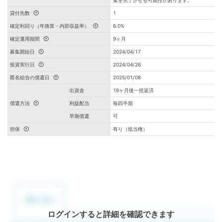
集を完了させる可能性があります。
貸付先数
1
確定利回り（年換算・内部収益率）
6.0%
確定運用期間
9ヶ月
募集開始日
2024/04/17
投資実行日
2024/04/26
匿名組合の償還日
2025/01/08
出資金
19ヶ月後一括返済
償還方法
利益配当
毎四半期
早期償還
可
担保
有り（抵当権）
ログインすると詳細を確認できます