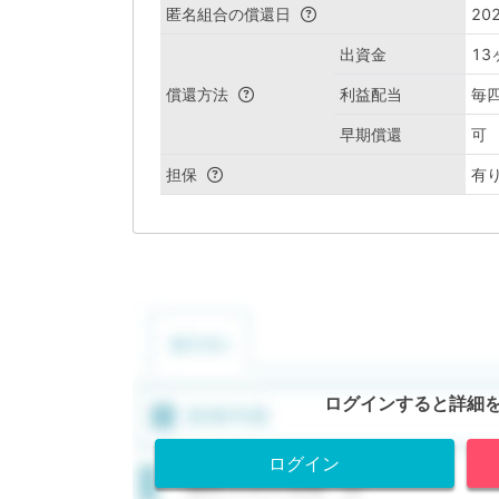
匿名組合の償還日
202
出資金
1
償還方法
利益配当
毎
早期償還
可
担保
有
ログインすると詳細
ログイン