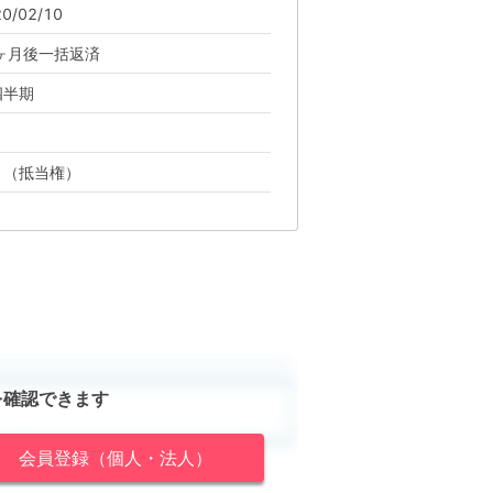
0/02/10
3ヶ月後一括返済
四半期
り（抵当権）
を確認できます
会員登録（個人・法人）