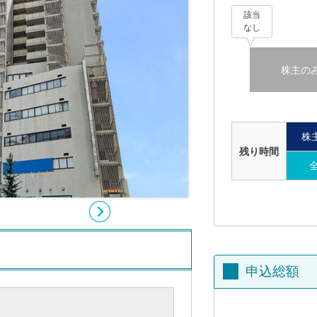
該当
なし
株主の
株
残り時間
申込総額