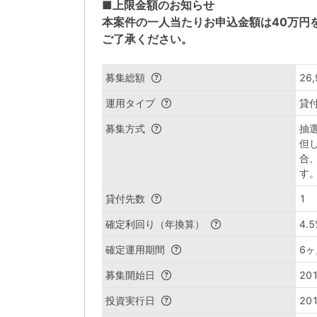
■上限金額のお知らせ
本案件の一人当たりお申込金額は40万円
ご了承ください。
募集総額
26
運用タイプ
貸
募集方式
抽
但
合
す
貸付先数
1
確定利回り（年換算）
4.5
確定運用期間
6ヶ
募集開始日
201
投資実行日
201