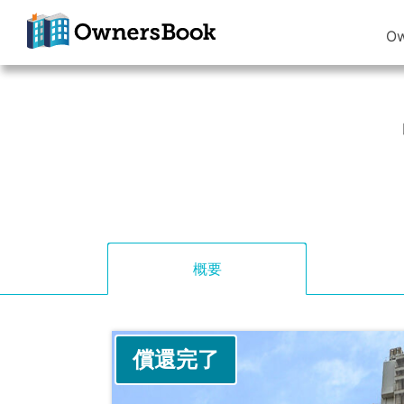
O
クラウドファン
ディングで不動
産投資
OwnersBook
概要
償還完了