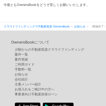
不
今後ともOwnersBookをどうぞ宜しくお願いいたします。
動
産
投
クラウドファンディングで不動産投資 OwnersBook
お知らせ
〈開催終了〉
資
OwnersBook
OwnersBookについて
少額からの不動産投資クラウドファンディング
案件⼀覧
案件実績
ご利用ガイド
手数料一覧
お知らせ
会社紹介
主要メンバー紹介
お借入れをご検討中の方へ
事業者向け不動産担保ローン