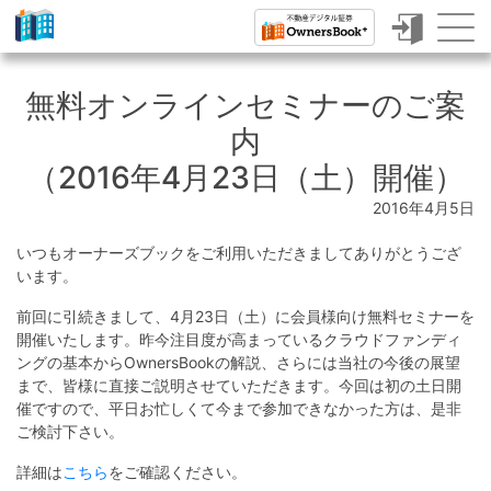
ク
ラ
無料オンラインセミナーのご案
ウ
内
ド
（2016年4月23日（土）開催）
フ
2016年4月5日
ァ
いつもオーナーズブックをご利用いただきましてありがとうござ
ン
います。
デ
前回に引続きまして、4月23日（土）に会員様向け無料セミナーを
ィ
開催いたします。昨今注目度が高まっているクラウドファンディ
ングの基本からOwnersBookの解説、さらには当社の今後の展望
ン
まで、皆様に直接ご説明させていただきます。今回は初の土日開
催ですので、平日お忙しくて今まで参加できなかった方は、是非
グ
ご検討下さい。
で
詳細は
こちら
をご確認ください。