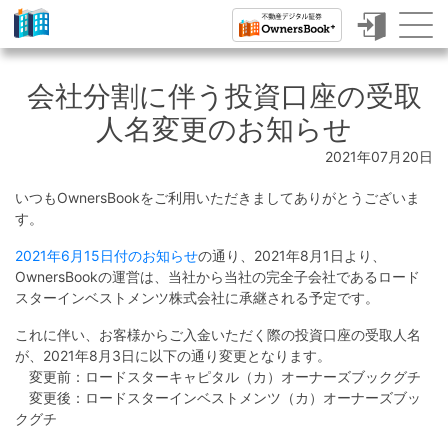
ク
ラ
会社分割に伴う投資口座の受取
ウ
人名変更のお知らせ
ド
2021年07月20日
フ
いつもOwnersBookをご利用いただきましてありがとうございま
ァ
す。
ン
2021年6月15日付のお知らせ
の通り、2021年8月1日より、
デ
OwnersBookの運営は、当社から当社の完全子会社であるロード
スターインベストメンツ株式会社に承継される予定です。
ィ
これに伴い、お客様からご入金いただく際の投資口座の受取人名
ン
が、2021年8月3日に以下の通り変更となります。
グ
変更前：ロードスターキャピタル（カ）オーナーズブックグチ
変更後：ロードスターインベストメンツ（カ）オーナーズブッ
で
クグチ