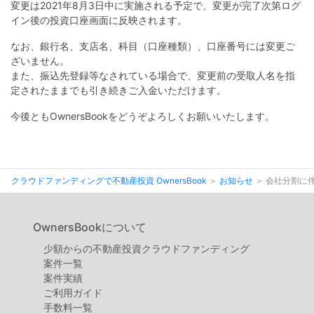
不
変更は2021年8月3日中に実施される予定で、変更が完了次第ログ
動
イン後の投資口座画面に反映されます。
産
なお、銀行名、支店名、科目（口座種類）、口座番号には変更ご
ざいません。
投
また、振込先登録等なされている場合で、変更前の受取人名を指
資
定されたままでも引き続きご入金いただけます。
OwnersBook
今後ともOwnersBookをどうぞよろしくお願いいたします。
クラウドファンディングで不動産投資 OwnersBook
お知らせ
会社分割に
OwnersBookについて
少額からの不動産投資クラウドファンディング
案件⼀覧
案件実績
ご利用ガイド
手数料一覧