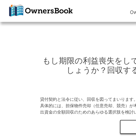
O
クラウドファン
ディングで不動
産投資
OwnersBook
もし期限の利益喪失をし
しょうか？回収す
貸付契約と法令に従い、回収を図ってまいります
具体的には、担保物件売却（任意売却、競売）が
出資金の全額回収のためのあらゆる選択肢を検討